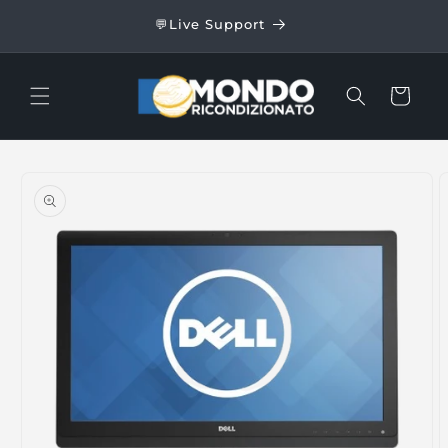
Skip to
24/48
💬Live Support
content
Cart
Skip to
product
information