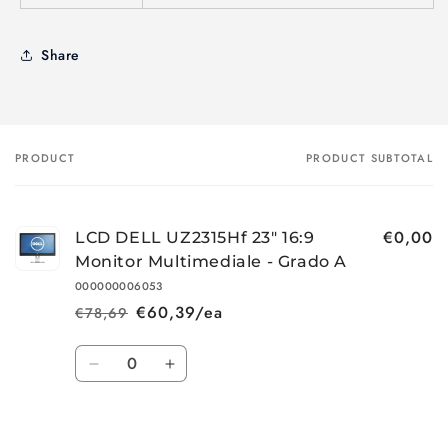
Share
PRODUCT
PRODUCT SUBTOTAL
Your
cart
€0,00
LCD DELL UZ2315Hf 23" 16:9
Monitor Multimediale - Grado A
000000006053
€60,39/ea
€78,69
Regular
Sale
price
price
Quantity
Decrease
Increase
quantity
quantity
for
for
Loading...
Default
Default