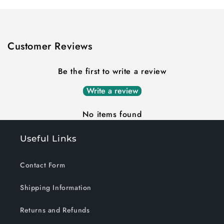
Title
Title
Customer Reviews
Be the first to write a review
Write a review
No items found
Useful Links
Contact Form
Shipping Information
Returns and Refunds