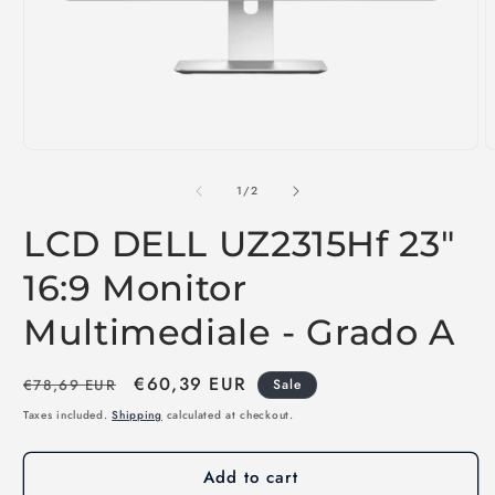
Open
O
media
m
1
2
of
1
/
2
in
i
modal
m
LCD DELL UZ2315Hf 23"
16:9 Monitor
Multimediale - Grado A
Regular
Sale
€60,39 EUR
€78,69 EUR
Sale
price
price
Taxes included.
Shipping
calculated at checkout.
Add to cart