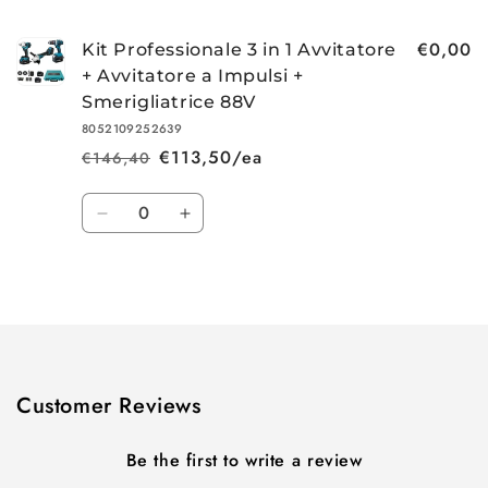
€0,00
Kit Professionale 3 in 1 Avvitatore
+ Avvitatore a Impulsi +
Smerigliatrice 88V
8052109252639
€113,50/ea
€146,40
Regular
Sale
price
price
Quantity
Decrease
Increase
quantity
quantity
for
for
Loading...
Default
Default
Title
Title
Customer Reviews
Be the first to write a review