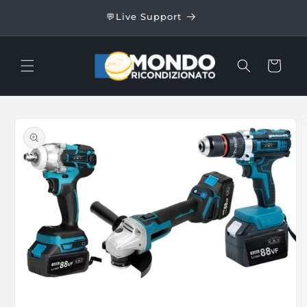
Skip to
24/48
💬Live Support
content
Cart
Skip to
product
information