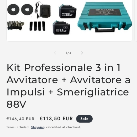
Open
O
media
m
1
2
of
1
/
4
in
i
modal
m
Kit Professionale 3 in 1
Avvitatore + Avvitatore a
Impulsi + Smerigliatrice
88V
Regular
Sale
€113,50 EUR
€146,40 EUR
Sale
price
price
Taxes included.
Shipping
calculated at checkout.