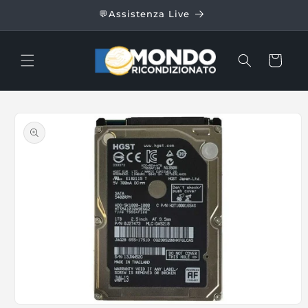
Vai
direttamente
/48h
💬Assistenza Live
ai contenuti
Carrello
Passa alle
informazioni
sul prodotto