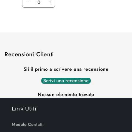
listino
Diminuisci
Aumenta
quantità
quantità
per
per
Caricamento
Default
Default
Title
Title
in
corso...
Recensioni Clienti
Sii il primo a scrivere una recensione
Scrivi una recensione
Nessun elemento trovato
Link Utili
Modulo Contatti