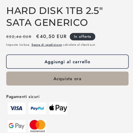
Apri
contenuti
HARD DISK 1TB 2.5"
multimediali
1
in
SATA GENERICO
finestra
modale
Prezzo
Prezzo
€40,50 EUR
€52,46 EUR
In offerta
di
scontato
Imposte incluse.
Spese di spedizione
calcolate al check-out.
listino
Aggiungi al carrello
Acquista ora
Pagamenti sicuri