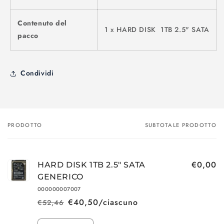
Contenuto del
1 x HARD DISK 1TB 2.5" SATA
pacco
Condividi
PRODOTTO
SUBTOTALE PRODOTTO
Il
tuo
carrello
€0,00
HARD DISK 1TB 2.5" SATA
GENERICO
000000007007
€40,50/ciascuno
€52,46
Prezzo
Prezzo
di
scontato
Quantità